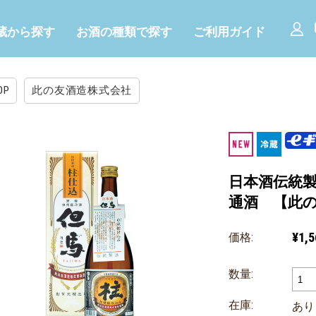
蔵から探す
お酒の種類で探す
ご利用ガイド
OP
此の友酒造株式会社
日本酒伝統製
通酒 【此
¥1,5
価格:
数量:
在庫:
あり