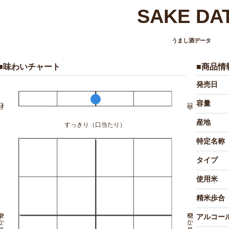
SAKE DA
うまし酒データ
■味わいチャート
■商品情
発売日
容量
産地
すっきり（口当たり）
特定名称
タイプ
使用米
精米歩合
か（香り）
穏やか（香り）
アルコー