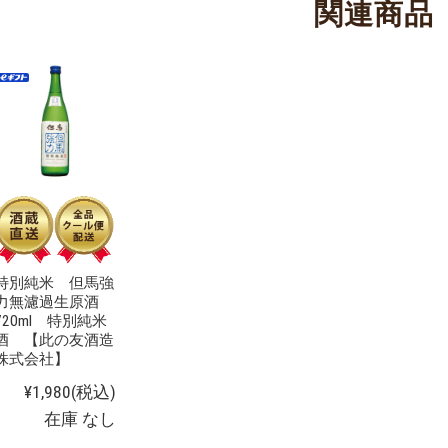
関連商品
特別純米 但馬強
力無濾過生原酒
720ml 特別純米
酒 【此の友酒造
株式会社】
¥1,980
(税込)
在庫 なし