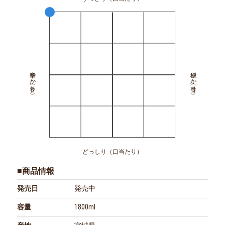
華やか（香り）
穏やか（香り）
どっしり（口当たり）
■商品情報
発売日
発売中
容量
1800ml