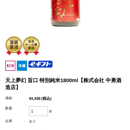
天上夢幻 旨口 特別純米1800ml【株式会社 中勇酒
造店】
価格:
¥3,300
(税込)
数量:
本
在庫:
あり