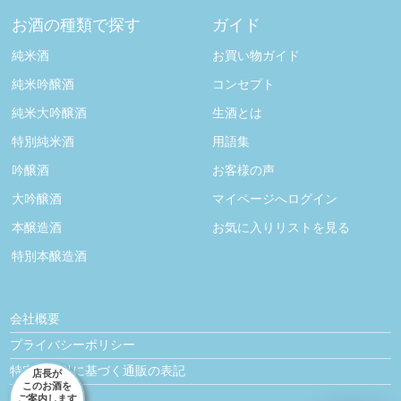
お酒の種類で探す
ガイド
純米酒
お買い物ガイド
純米吟醸酒
コンセプト
純米大吟醸酒
生酒とは
特別純米酒
用語集
吟醸酒
お客様の声
大吟醸酒
マイページへログイン
本醸造酒
お気に入りリストを見る
特別本醸造酒
会社概要
プライバシーポリシー
特定商取引に基づく通販の表記
店長が
このお酒を
お問い合わせ
ご案内します