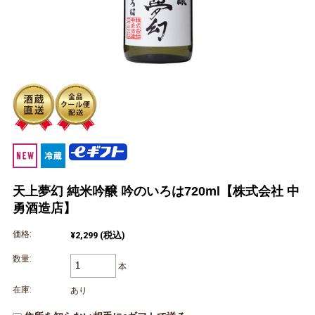
天上夢幻 純米吟醸 吟のいろは720ml【株式会社 中
勇酒造店】
価格:
¥2,299
(税込)
数量:
本
在庫:
あり