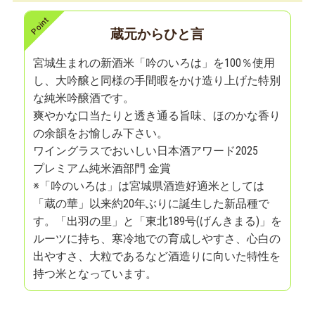
蔵元からひと言
宮城生まれの新酒米「吟のいろは」を100％使用
し、大吟醸と同様の手間暇をかけ造り上げた特別
な純米吟醸酒です。
爽やかな口当たりと透き通る旨味、ほのかな香り
の余韻をお愉しみ下さい。
ワイングラスでおいしい日本酒アワード2025
プレミアム純米酒部門 金賞
※「吟のいろは」は宮城県酒造好適米としては
「蔵の華」以来約20年ぶりに誕生した新品種で
す。「出羽の里」と「東北189号(げんきまる)」を
ルーツに持ち、寒冷地での育成しやすさ、心白の
出やすさ、大粒であるなど酒造りに向いた特性を
持つ米となっています。