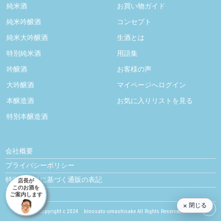
純米酒
お買い物ガイド
純米吟醸酒
コンセプト
純米大吟醸酒
生酒とは
特別純米酒
用語集
吟醸酒
お客様の声
大吟醸酒
マイページへログイン
本醸造酒
お気に入りリストを見る
特別本醸造酒
会社概要
プライバシーポリシー
特定商取引に基づく通販の表記
店長が
このお酒を
お問い合わせ
ご案内します
閉じる
copyright c 2024 binosato-umashisake All Rights Reserved.