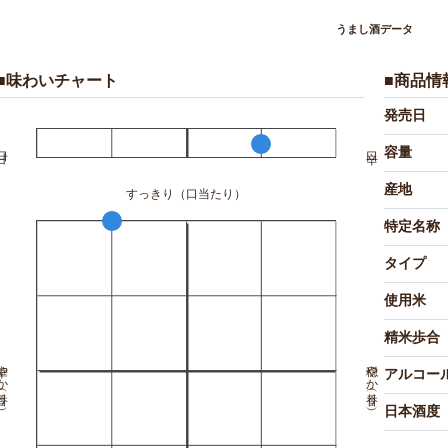
うまし酒データ
■味わいチャート
■商品情
発売日
容量
産地
すっきり（口当たり）
特定名称
タイプ
使用米
精米歩合
か（香り）
穏やか（香り）
アルコー
日本酒度