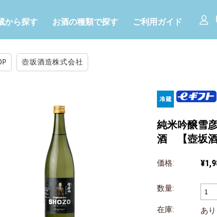
蔵から探す
お酒の種類で探す
ご利用ガイド
OP
壺坂酒造株式会社
純米吟醸雪彦
酒 【壺坂
¥1,9
価格:
数量:
在庫:
あり