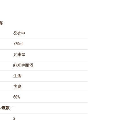
報
発売中
720ml
兵庫県
純米吟醸酒
生酒
辨慶
60%
ル度数
-
2