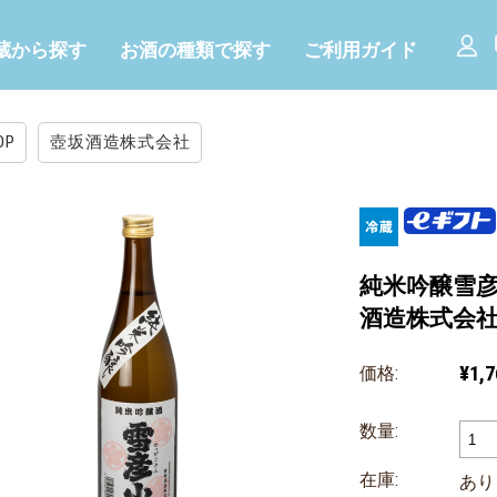
蔵から探す
お酒の種類で探す
ご利用ガイド
OP
壺坂酒造株式会社
純米吟醸雪彦
酒造株式会
¥1,7
価格:
数量:
在庫:
あり