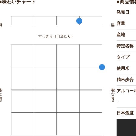
■味わいチャート
■商品情
発売日
容量
産地
すっきり（口当たり）
特定名称
タイプ
使用米
精米歩合
か（香り）
穏やか（香り）
アルコー
-
日本酒度